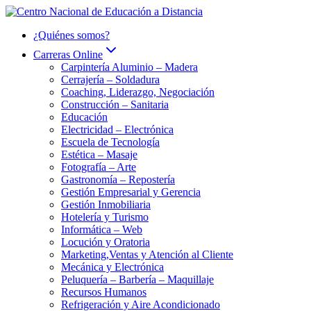
Saltar
al
¿Quiénes somos?
contenido
Carreras Online
Carpintería Aluminio – Madera
Cerrajería – Soldadura
Coaching, Liderazgo, Negociación
Construcción – Sanitaria
Educación
Electricidad – Electrónica
Escuela de Tecnología
Estética – Masaje
Fotografía – Arte
Gastronomía – Repostería
Gestión Empresarial y Gerencia
Gestión Inmobiliaria
Hotelería y Turismo
Informática – Web
Locución y Oratoria
Marketing,Ventas y Atención al Cliente
Mecánica y Electrónica
Peluquería – Barbería – Maquillaje
Recursos Humanos
Refrigeración y Aire Acondicionado